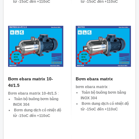
từ -15oC đến +110oC
từ -15oC đến +110oC
Công suất : 2.2KW – 3HP
Công suất : 2.2KW – 3HP
Tốc độ: 2900 vòng/phút
Tốc độ: 2900 vòng/phút
Lưu lượng : Max. 3.6 – 15
Lưu lượng : Max. 3.6 – 15
m3/h
m3/h
Tổng cột áp: Max. 66.5 –
Tổng cột áp: Max. 66.5 –
17.4 mH2O
17.4 mH2O
Dòng Điên: 1pha 220v
Dòng Điên: 3pha 380v
Bơm ebara matrix 10-
Bơm ebara matrix
4t/1.5
bơm ebara matrix
:
Toàn bộ buồng bơm bằng
Bơm ebara matrix 10-4t/1.5
:
INOX 304
Toàn bộ buồng bơm bằng
Bơm dung dịch có nhiệt độ
INOX 304
từ -15oC đến +110oC
Bơm dung dịch có nhiệt độ
Công suất : từ 0.45kW đến
từ -15oC đến +110oC
4kW
Công suất : 1.5KW – 2HP
Tốc độ: 2900 vòng/phút
Tốc độ: 2900 vòng/phút
Lưu lượng : Max. 27m3/h
Lưu lượng : Max. 3.6 – 15
Tổng cột áp: Max. 97mH2O
m3/h