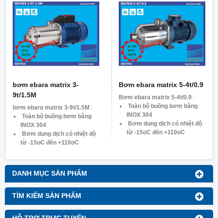
Tổng cột áp: Max. 44.5 –
11.6 mH2O
Dòng Điên: 3pha 380v
bơm ebara matrix 3-
Bơm ebara matrix 5-4t/0.9
9t/1.5M
Bơm ebara matrix 5-4t/0.9
:
Toàn bộ buồng bơm bằng
bơm ebara matrix 3-9t/1.5M
:
INOX 304
Toàn bộ buồng bơm bằng
Bơm dung dịch có nhiệt độ
INOX 304
từ -15oC đến +110oC
Bơm dung dịch có nhiệt độ
Công suất : 0.9KW – 1.2HP
từ -15oC đến +110oC
Tốc độ: 2900 vòng/phút
Công suất : 1.5KW – 2HP
Lưu lượng : Max. 1.8 – 7.8
Tốc độ: 2900 vòng/phút
m3/h
Lưu lượng : Max. 1.2 – 1.6
DANH MỤC SẢN PHẨM
Tổng cột áp: Max. 43 – 17.6
m3/h
mH2O
Tổng cột áp: Max. 94 – 36
Dòng Điên: 3pha 380v
mH2O
TÌM KIẾM SẢN PHẨM
Dòng Điên: 1pha 220v