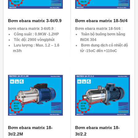
Bơm ebara matrix 3-6t/0.9
Bơm ebara matrix 18-5t/4
bơm ebara matrix 3-6t/0.9
:
Bơm ebara matrix 18-5t/4
:
Công suất : 0.9KW -1.2HP
Toàn bộ buồng bơm bằng
Tốc độ: 2900 vòng/phút
INOX 304
Lưu lượng : Max. 1.2 – 1.6
Bơm dung dịch có nhiệt độ
m3/h
từ -15oC đến +110oC
Tổng cột áp: Max. 62.5 – 24
Công suất : 4KW – 5.5 HP
mH2O
Tốc độ: 2900 vòng/phút
Lưu lượng : Max. 7.8 – 27
m3/h
Tổng cột áp: Max. 55- 13
mH2O
Dòng Điên: 3pha 380v
Bơm ebara matrix 18-
Bơm ebara matrix 18-
3t/2.2M
3t/2.2