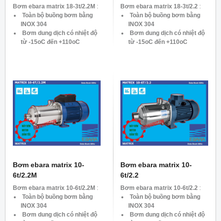
Bơm ebara matrix 18-3t/2.2M
:
Bơm ebara matrix 18-3t/2.2
:
Toàn bộ buồng bơm bằng
Toàn bộ buồng bơm bằng
INOX 304
INOX 304
Bơm dung dịch có nhiệt độ
Bơm dung dịch có nhiệt độ
từ -15oC đến +110oC
từ -15oC đến +110oC
Công suất : 2.2KW – 3HP
Công suất : 2.2KW – 3HP
Tốc độ: 2900 vòng/phút
Tốc độ: 2900 vòng/phút
Lưu lượng : Max. 7.8 – 27
Lưu lượng : Max. 7.8 – 27
m3/h
m3/h
Tổng cột áp: Max. 33 – 7.8
Tổng cột áp: Max. 33 – 7.8
mH2O
mH2O
Dòng Điên: 1pha 220v
Dòng Điên: 3pha 380v
Bơm ebara matrix 10-
Bơm ebara matrix 10-
6t/2.2M
6t/2.2
Bơm ebara matrix 10-6t/2.2M
:
Bơm ebara matrix 10-6t/2.2
:
Toàn bộ buồng bơm bằng
Toàn bộ buồng bơm bằng
INOX 304
INOX 304
Bơm dung dịch có nhiệt độ
Bơm dung dịch có nhiệt độ