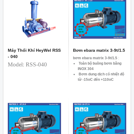
Máy Thổi Khí HeyWel RSS
Bơm ebara matrix 3-9t/1.5
- 040
bơm ebara matrix 3-9t/1.5
:
Model: RSS-040
Toàn bộ buồng bơm bằng
INOX 304
Bơm dung dịch có nhiệt độ
từ -15oC đến +110oC
Công suất : 1.5KW – 2HP
Tốc độ: 2900 vòng/phút
Lưu lượng : Max. 1.2 – 1.6
m3/h
Tổng cột áp: Max. 94 – 36
mH2O