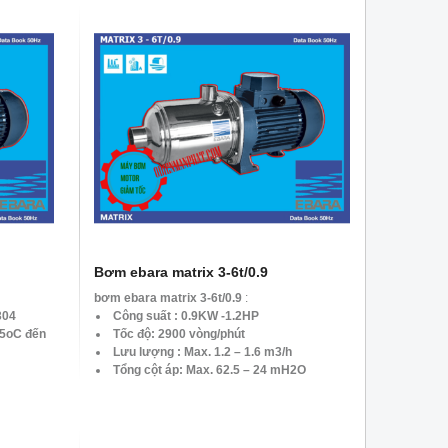
Bơm ebara matrix 3-6t/0.9
bơm ebara matrix 3-6t/0.9
:
304
Công suất : 0.9KW -1.2HP
15oC đến
Tốc độ: 2900 vòng/phút
Lưu lượng : Max. 1.2 – 1.6 m3/h
Tổng cột áp: Max. 62.5 – 24 mH2O