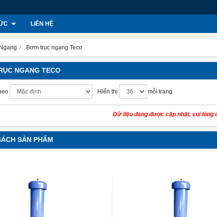
TỨC
LIÊN HỆ
 Ngang
Bơm trục ngang Teco
RỤC NGANG TECO
heo
Hiển thị
mỗi trang
Dữ liệu đang được cập nhật, vui lòng q
SÁCH SẢN PHẨM