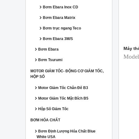
Bơm Ebara Inox CD
Bơm Ebara Matrix
Bơm trục ngang Teco
Bơm Ebara 3M/S
Máy th
Bơm Ebara
Model
Bơm Tsurumi
MOTOR GIẢM TỐC- ĐỘNG CƠ GIẢM TỐC,
HỘP SỐ
Motor Giảm Tốc Chân Đế B3
Motor Giảm Tốc Mặt Bích B5
Hộp Số Giảm Tốc
BƠM HÓA CHẤT
Bơm Định Lượng Hóa Chất Blue
White USA