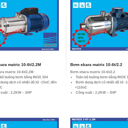
ara matrix 10-6t/2.2M
Bơm ebara matrix 10-6t/2.2
a matrix 10-6t/2.2M
:
Bơm ebara matrix 10-6t/2.2
:
 bộ buồng bơm bằng INOX 304
Toàn bộ buồng bơm bằng INOX 
ung dịch có nhiệt độ từ -15oC đến
Bơm dung dịch có nhiệt độ từ -
oC
+110oC
suất : 2.2KW – 3HP
Công suất : 2.2KW – 3HP
ộ: 2900 vòng/phút
Tốc độ: 2900 vòng/phút
ượng : Max. 3.6 – 15 m3/h
Lưu lượng : Max. 3.6 – 15 m3/h
cột áp: Max. 66.5 – 17.4 mH2O
Tổng cột áp: Max. 66.5 – 17.4 
Điên: 1pha 220v
Dòng Điên: 3pha 380v