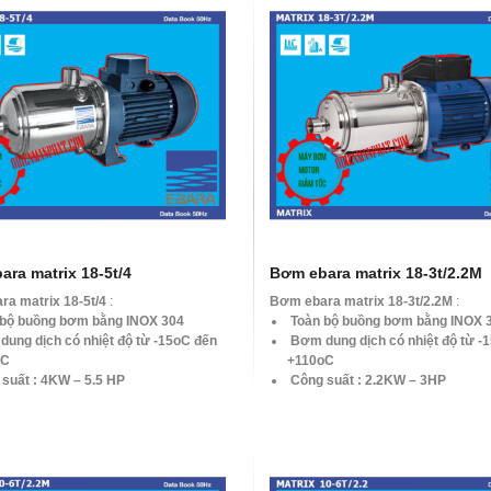
ra matrix 18-5t/4
Bơm ebara matrix 18-3t/2.2M
a matrix 18-5t/4
:
Bơm ebara matrix 18-3t/2.2M
:
bộ buồng bơm bằng INOX 304
Toàn bộ buồng bơm bằng INOX 
ung dịch có nhiệt độ từ -15oC đến
Bơm dung dịch có nhiệt độ từ -
oC
+110oC
suất : 4KW – 5.5 HP
Công suất : 2.2KW – 3HP
ộ: 2900 vòng/phút
Tốc độ: 2900 vòng/phút
ượng : Max. 7.8 – 27 m3/h
Lưu lượng : Max. 7.8 – 27 m3/h
cột áp: Max. 55- 13 mH2O
Tổng cột áp: Max. 33 – 7.8 mH2
Điên: 3pha 380v
Dòng Điên: 1pha 220v