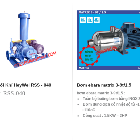
ổi Khí HeyWel RSS - 040
Bơm ebara matrix 3-9t/1.5
: RSS-040
bơm ebara matrix 3-9t/1.5
:
Toàn bộ buồng bơm bằng INOX 
Bơm dung dịch có nhiệt độ từ -
+110oC
Công suất : 1.5KW – 2HP
Tốc độ: 2900 vòng/phút
Lưu lượng : Max. 1.2 – 1.6 m3/h
Tổng cột áp: Max. 94 – 36 mH2O