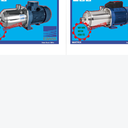
ara matrix
bơm ebara matrix 3-9t/1.5M
ra matrix
:
bơm ebara matrix 3-9t/1.5M
:
bộ buồng bơm bằng INOX 304
Toàn bộ buồng bơm bằng INOX 
ung dịch có nhiệt độ từ -15oC đến
Bơm dung dịch có nhiệt độ từ -
oC
+110oC
suất : từ 0.45kW đến 4kW
Công suất : 1.5KW – 2HP
ộ: 2900 vòng/phút
Tốc độ: 2900 vòng/phút
ượng : Max. 27m3/h
Lưu lượng : Max. 1.2 – 1.6 m3/h
cột áp: Max. 97mH2O
Tổng cột áp: Max. 94 – 36 mH2O
Dòng Điên: 1pha 220v
Hồ Chí Minh