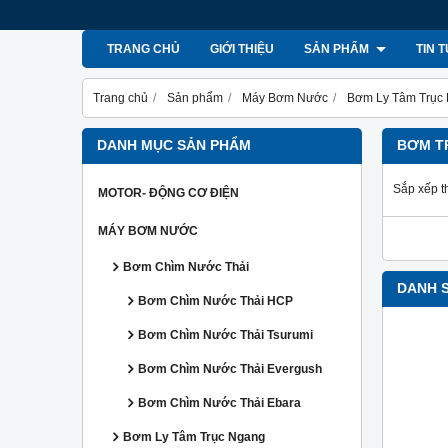
TRANG CHỦ
GIỚI THIỆU
SẢN PHẨM
TIN 
Trang chủ
Sản phẩm
Máy Bơm Nước
Bơm Ly Tâm Trục
DANH MỤC SẢN PHẨM
BƠM T
Sắp xếp t
MOTOR- ĐỘNG CƠ ĐIỆN
MÁY BƠM NƯỚC
Bơm Chìm Nước Thải
DANH 
Bơm Chìm Nước Thải HCP
Bơm Chìm Nước Thải Tsurumi
Bơm Chìm Nước Thải Evergush
Bơm Chìm Nước Thải Ebara
Bơm Ly Tâm Trục Ngang