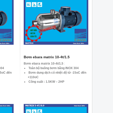
Bơm ebara matrix 10-4t/1.5
Bơm ebara matrix 10-4t/1.5
:
304
Toàn bộ buồng bơm bằng INOX 304
15oC đến
Bơm dung dịch có nhiệt độ từ -15oC đến
+110oC
Công suất : 1.5KW – 2HP
Tốc độ: 2900 vòng/phút
Lưu lượng : Max. 3.6 – 15 m3/h
mH2O
Tổng cột áp: Max. 44.5 – 11.6 mH2O
Dòng Điên: 3pha 380v