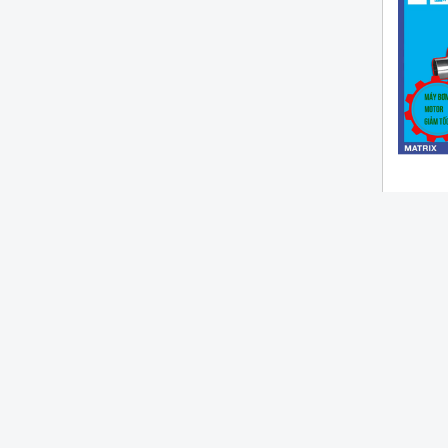
Bơm eb
bơm eba
Toàn 
Bơm d
+110
Công 
Tốc đ
Lưu l
Tổng 
CÔNG TY TNHH TM DV MẪN PHÁT
Văn Phòng: 16/1 vĩnh phú 42, Khu Phố Hòa Long, P.Lái Thiêu, Tp.
Tel: 0943.189.299 – 0909.077.638 – 0934.38.76.38
Email: codienmanphat@gmail.com
Copyright© 2022 Manphatcompany