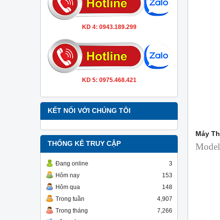
KD 4: 0943.189.299
KD 5: 0975.468.421
KẾT NỐI VỚI CHÚNG TÔI
Máy Th
THỐNG KÊ TRUY CẬP
Model
Đang online
3
Hôm nay
153
Hôm qua
148
Trong tuần
4,907
Trong tháng
7,266