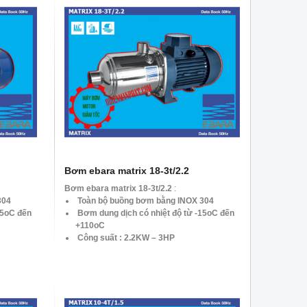
Bơm ebara matrix 18-3t/2.2
Bơm ebara matrix 18-3t/2.2
:
304
Toàn bộ buồng bơm bằng INOX 304
15oC đến
Bơm dung dịch có nhiệt độ từ -15oC đến
+110oC
Công suất : 2.2KW – 3HP
Tốc độ: 2900 vòng/phút
Lưu lượng : Max. 7.8 – 27 m3/h
O
Tổng cột áp: Max. 33 – 7.8 mH2O
Dòng Điên: 3pha 380v