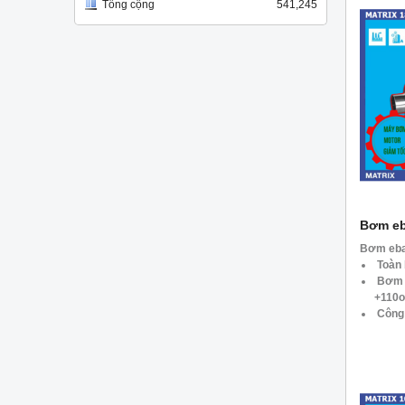
Tổng cộng
541,245
Bơm eba
Bơm ebar
Toàn 
Bơm d
+110
Công 
Tốc đ
Lưu l
Tổng 
Dòng 