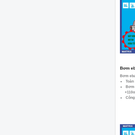
Bơm eb
Bơm ebar
Toàn
Bơm d
+110
Công 
Tốc đ
Lưu l
Tổng 
Dòng 