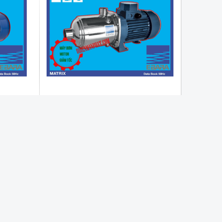
Bơm ebara matrix 5-4t/0.9
Bơm ebara matrix 5-4t/0.9
:
304
Toàn bộ buồng bơm bằng INOX 304
15oC đến
Bơm dung dịch có nhiệt độ từ -15oC đến
+110oC
Công suất : 0.9KW – 1.2HP
Tốc độ: 2900 vòng/phút
Lưu lượng : Max. 1.8 – 7.8 m3/h
Tổng cột áp: Max. 43 – 17.6 mH2O
Dòng Điên: 3pha 380v
Designed By
GianHangVN