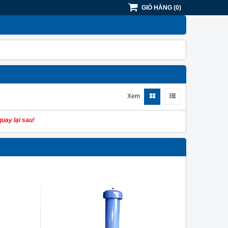
GIỎ HÀNG
(
0
)
Xem
uay lại sau!