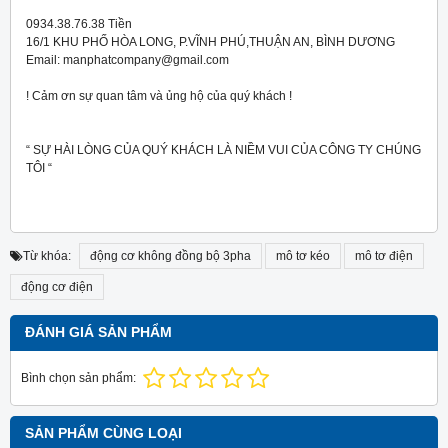
0934.38.76.38 Tiền
16/1 KHU PHỐ HÒA LONG, P.VĨNH PHÚ,THUẬN AN, BÌNH DƯƠNG
Email: manphatcompany@gmail.com
! Cảm ơn sự quan tâm và ủng hộ của quý khách !
“ SỰ HÀI LÒNG CỦA QUÝ KHÁCH LÀ NIỀM VUI CỦA CÔNG TY CHÚNG
TÔI “
Từ khóa:
động cơ không đồng bộ 3pha
mô tơ kéo
mô tơ điện
động cơ điện
ĐÁNH GIÁ SẢN PHẨM
Bình chọn sản phẩm:
SẢN PHẨM CÙNG LOẠI