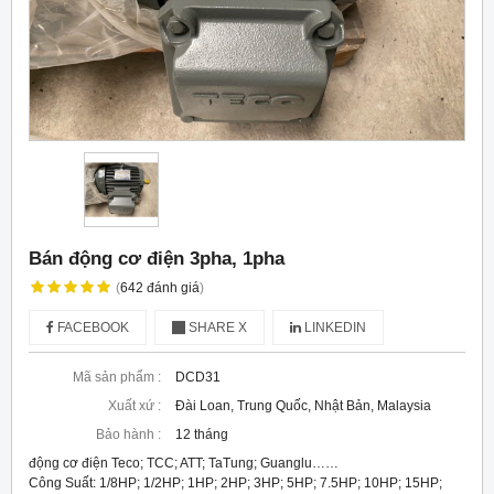
Bán động cơ điện 3pha, 1pha
(
642
đánh giá
)
FACEBOOK
SHARE X
LINKEDIN
Mã sản phẩm :
DCD31
Xuất xứ :
Đài Loan, Trung Quốc, Nhật Bản, Malaysia
Bảo hành :
12 tháng
động cơ điện Teco; TCC; ATT; TaTung; Guanglu……
Công Suất: 1/8HP; 1/2HP; 1HP; 2HP; 3HP; 5HP; 7.5HP; 10HP; 15HP;