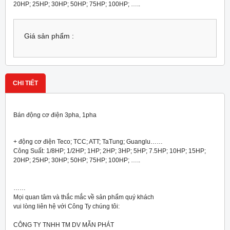
20HP; 25HP; 30HP; 50HP; 75HP; 100HP; …..
Giá sản phẩm :
CHI TIẾT
Bán động cơ điện 3pha, 1pha
+ động cơ điện Teco; TCC; ATT; TaTung; Guanglu……
Công Suất: 1/8HP; 1/2HP; 1HP; 2HP; 3HP; 5HP; 7.5HP; 10HP; 15HP;
20HP; 25HP; 30HP; 50HP; 75HP; 100HP; …..
……
Mọi quan tâm và thắc mắc về sản phẩm quý khách
vui lòng liên hệ với Công Ty chúng tôi:
CÔNG TY TNHH TM DV MẪN PHÁT