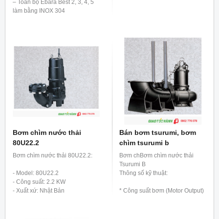
– Toàn bộ Ebara Best 2, 3, 4, 5
làm bằng INOX 304
- Bơm dung dịch có nhiệt độ đến
+50oC
- Công suất : từ 0.55kW đến
1.5kW
– Tốc độ: 2900 vòng/phút
Bơm chìm nước thải
Bán bơm tsurumi, bơm
80U22.2
chìm tsurumi b
Bơm chìm nước thải 80U22.2:
Bơm chBơm chìm nước thải
Tsurumi B
- Model: 80U22.2
Thông số kỹ thuật:
- Công suất: 2.2 KW
- Xuất xứ: Nhật Bản
* Công suất bơm (Motor Output)
- Bảo hành: 12 tháng.
: 0.4 -110 kw
* Đường kính đầu bơm
(Discharge Bore): 50 – 800 mm