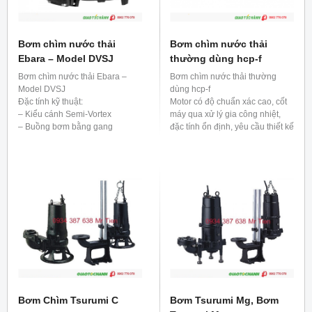
Bơm chìm nước thải
Bơm chìm nước thải
Ebara – Model DVSJ
thường dùng hcp-f
Bơm chìm nước thải Ebara –
Bơm chìm nước thải thường
Model DVSJ
dùng hcp-f
Đặc tính kỹ thuật:
Motor có độ chuẩn xác cao, cốt
– Kiểu cánh Semi-Vortex
máy qua xử lý gia công nhiệt,
– Buồng bơm bằng gang
đặc tính ổn định, yêu cầu thiết kế
– Cánh bơm bằng gang– Làm
hiệu suất cao.
kín trục bằng phớt kép
Sản xuất thông qua qui trình
– Bơm nước thải có lẫn tạp
kiểm tra chất lượng nghiêm
chất– Kích thước vật rắn qua
ngặt, motor qua xử lý ngâm
bơm tới 56mm
trong nhựa thông và xấy khô, để
– Kích thước tạp chất dạng sợi
đảm bảo motor có tính cách
tới 350mm
nhiệt tốt, máy bơm đạt cấp độ
– Chế độ
chống thấm nước ip68.
Auto/Alternating/Parallel/Manual
(Call)
Bơm Chìm Tsurumi C
Bơm Tsurumi Mg, Bơm