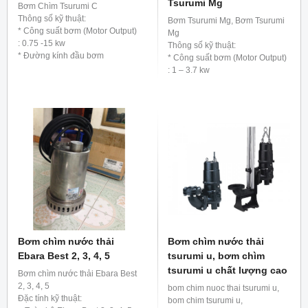
Tsurumi Mg
Bơm Chìm Tsurumi C
Thông số kỹ thuật:
Bơm Tsurumi Mg, Bơm Tsurumi
* Công suất bơm (Motor Output)
Mg
: 0.75 -15 kw
Thông số kỹ thuật:
* Đường kính đầu bơm
* Công suất bơm (Motor Output)
(Discharge Bore): 50 – 100 mm
: 1 – 3.7 kw
* Vật liệu bơm: Thân gang, cánh
* Đường kính đầu bơm
gang, trục inox 420.
(Discharge Bore): 32 – 50 mm
* Vật liệu bơm: Thân gang, cánh
gang, trục inox 420.
Bơm chìm nước thải
Bơm chìm nước thải
Ebara Best 2, 3, 4, 5
tsurumi u, bơm chìm
tsurumi u chất lượng cao
Bơm chìm nước thải Ebara Best
2, 3, 4, 5
bom chim nuoc thai tsurumi u,
Đặc tính kỹ thuật:
bom chim tsurumi u,