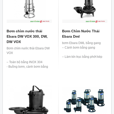
Bơm chìm nước thải
Bơm Chìm Nước Thải
Ebara DW VOX 300, DW,
Ebara Dml
DW VOX
bơm Ebara DML bằng gang
– Cánh bơm bằng gang
Bơm chìm nước thải Ebara DW
VOX
– Làm kín trục bằng phớt kép
– Toàn bộ bằng INOX 304
– Bơm nước thải có lẫn tạp chất
- Buồng bơm, cánh bơm bằng
INOX 304
– Kích thước vật rắn qua bơm tới
- Làm kín trục bằng phớt kép
76mm
- Bơm dung dịch có nhiệt độ tới
40oC
– Công suất: từ 2.2kW đến 22kW
– Công suất: từ 0.75kW đến
2.2kW
– Tốc độ: 1500 vòng/phút
– Lưu lượng : Max. 330m3/h