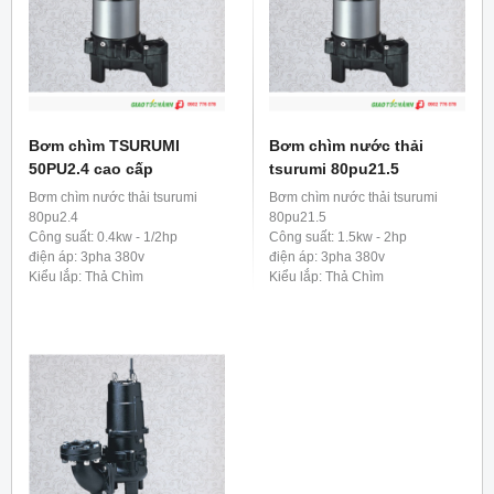
– Kích thước vật rắn qua bơm tới
56mm
– Kích thước tạp chất dạng sợi
tới 350mm
Bơm chìm TSURUMI
Bơm chìm nước thải
50PU2.4 cao cấp
tsurumi 80pu21.5
Bơm chìm nước thải tsurumi
Bơm chìm nước thải tsurumi
80pu2.4
80pu21.5
Công suất: 0.4kw - 1/2hp
Công suất: 1.5kw - 2hp
điện áp: 3pha 380v
điện áp: 3pha 380v
Kiểu lắp: Thả Chìm
Kiểu lắp: Thả Chìm