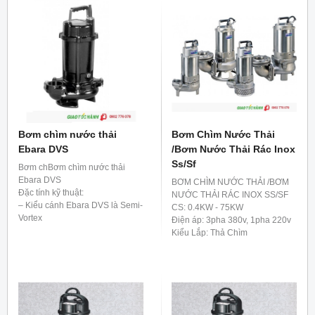
* Vật liệu bơm: Thân gang, cánh
gang, trục inox.
Bơm chìm nước thải
Bơm Chìm Nước Thải
Ebara DVS
/Bơm Nước Thải Rác Inox
Ss/Sf
Bơm chBơm chìm nước thải
Ebara DVS
BƠM CHÌM NƯỚC THẢI /BƠM
Đặc tính kỹ thuật:
NƯỚC THẢI RÁC INOX SS/SF
– Kiểu cánh Ebara DVS là Semi-
CS: 0.4KW - 75KW
Vortex
Điện áp: 3pha 380v, 1pha 220v
– Buồng bơm bằng gang
Kiểu Lắp: Thả Chìm
– Cánh bơm bằng gang
– Làm kín trục bằng phớt kép
– Bơm nước thải có lẫn tạp chất