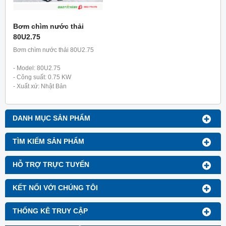
Bơm chìm nước thải
80U2.75
Bơm chìm nước thải 80U2.75
- Model: 80U2.75
- Công suất: 0.75 KW
- Xuất xứ: Nhật Bản
- Bảo hành: 12 tháng.
DANH MỤC SẢN PHẨM
TÌM KIẾM SẢN PHẨM
HỖ TRỢ TRỰC TUYẾN
KẾT NỐI VỚI CHÚNG TÔI
THỐNG KÊ TRUY CẬP