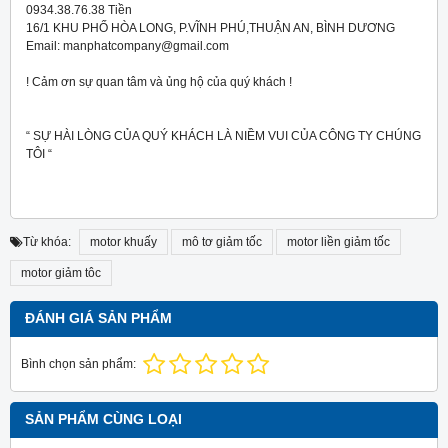
0934.38.76.38 Tiền
16/1 KHU PHỐ HÒA LONG, P.VĨNH PHÚ,THUẬN AN, BÌNH DƯƠNG
Email: manphatcompany@gmail.com
! Cảm ơn sự quan tâm và ủng hộ của quý khách !
“ SỰ HÀI LÒNG CỦA QUÝ KHÁCH LÀ NIỀM VUI CỦA CÔNG TY CHÚNG
TÔI “
Từ khóa:
motor khuấy
mô tơ giảm tốc
motor liền giảm tốc
motor giảm tôc
ĐÁNH GIÁ SẢN PHẨM
Bình chọn sản phẩm:
SẢN PHẨM CÙNG LOẠI