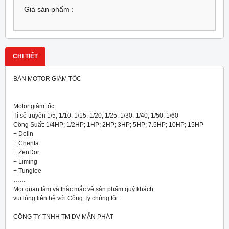
Giá sản phẩm :
CHI TIẾT
BÁN MOTOR GIẢM TỐC
Motor giảm tốc
Tỉ số truyền 1/5; 1/10; 1/15; 1/20; 1/25; 1/30; 1/40; 1/50; 1/60
Công Suất: 1/4HP; 1/2HP; 1HP; 2HP; 3HP; 5HP; 7.5HP; 10HP; 15HP
+ Dolin
+ Chenta
+ ZenDor
+ Liming
+ Tunglee
……
Mọi quan tâm và thắc mắc về sản phẩm quý khách
vui lòng liên hệ với Công Ty chúng tôi:
CÔNG TY TNHH TM DV MẪN PHÁT