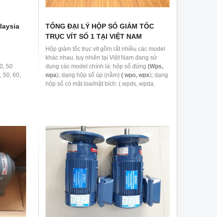
laysia
TỔNG ĐẠI LÝ HỘP SỐ GIẢM TỐC
TRỤC VÍT SỐ 1 TẠI VIỆT NAM
Hộp giảm tốc trục vít gồm rất nhiều các model
khác nhau, tuy nhiên tại Việt Nam đang sử
0, 50
dụng các model chính là: hộp số đứng
(Wps,
, 50, 60,
wpa
); dạng hộp số úp (nằm)
( wpo, wpx
); dạng
hộp số có mặt loa/mặt bích: ( wpds, wpda,
ân đế / B3
wpdo, wpdx) và còn nhiều model khác. Hộp
giảm tốc các hãng của Đài Loan sẽ có model
khác là
: HW, LW, VW, UW, HMW, LMW, UMW,
VMW
…….. Phù hợp lắp với motor công suất từ
0.18kw đến 15kW.