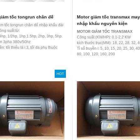
giảm tốc tongrun chân đế
Motor giảm tốc transmax may
nhập khẩu nguyên kiện
ảm tốc tongrun chân đế nhập khẩu đài
ông suất từ:
MOTOR GIẢM TỐC TRANSMAX
4hp, 1/2hp, 1hp,1.5hp, 2hp, 3hp, 5hp.
Công suất (KW/HP): 0.1-2.2 KW
n 3pha 380v/50hz
kích thước trục(MM): 18, 22, 28, 32, 4
ền: tối thiếu là i:3, tối đa phụ thuộc
Tỉ số truyền i: 5, 10, 15, 20, 25, 30, 40
cầu của khách hàng khi đặt mua motor
80, 100, 120, 160, 200
Kiểu lắp đặt của
motor giảm tốc
: Ch
(L), Mặt bích (F) / B5
Theo tiêu chuẩn thiết kế Nhật Bản
HOT