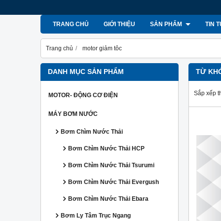
TRANG CHỦ
GIỚI THIỆU
SẢN PHẨM
TIN 
Trang chủ
motor giảm tôc
DANH MỤC SẢN PHẨM
TỪ KH
Sắp xếp t
MOTOR- ĐỘNG CƠ ĐIỆN
MÁY BƠM NƯỚC
Bơm Chìm Nước Thải
Bơm Chìm Nước Thải HCP
Bơm Chìm Nước Thải Tsurumi
Bơm Chìm Nước Thải Evergush
Bơm Chìm Nước Thải Ebara
Bơm Ly Tâm Trục Ngang