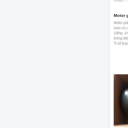
Motor 
Motor gi
loan có c
1/8hp, 1/
Dòng điệ
Tỉ số truy
vào yêu 
giảm tốc