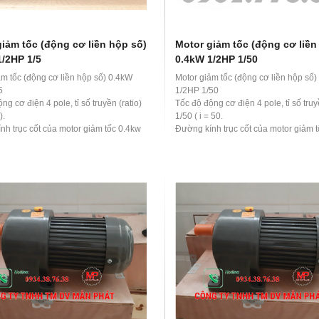
iảm tốc (động cơ liền hộp số)
Motor giảm tốc (động cơ liền
1/2HP 1/5
0.4kW 1/2HP 1/50
ảm tốc (động cơ liền hộp số) 0.4kW
Motor giảm tốc (động cơ liền hộp số
5
1/2HP 1/50
ng cơ điện 4 pole, tỉ số truyền (ratio)
Tốc độ động cơ điện 4 pole, tỉ số truy
).
1/50 ( i = 50.
nh trục cốt của motor giảm tốc 0.4kw
Đường kính trục cốt của motor giảm 
5 là 22 mm
1/2hp 1/50 là 28 mm