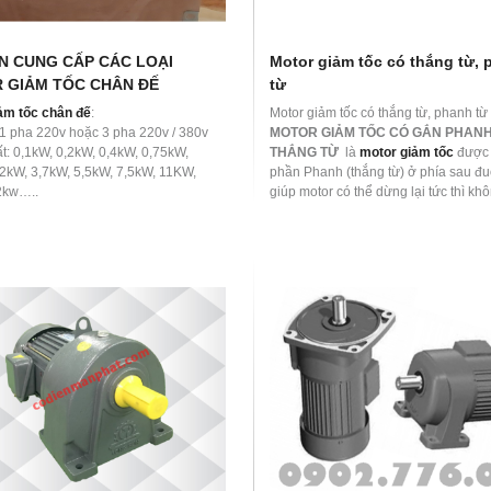
N CUNG CẤP CÁC LOẠI
Motor giảm tốc có thắng từ,
 GIẢM TỐC CHÂN ĐẾ
từ
ảm tốc chân đế
:
Motor giảm tốc có thắng từ, phanh từ
 1 pha 220v hoặc 3 pha 220v / 380v
MOTOR GIẢM TỐC CÓ GẮN PHANH
t: 0,1kW, 0,2kW, 0,4kW, 0,75kW,
THẮNG TỪ
là
motor giảm tốc
được 
,2kW, 3,7kW, 5,5kW, 7,5kW, 11KW,
phần Phanh (thắng từ) ở phía sau đu
2kw…..
giúp motor có thể dừng lại tức thì khô
h răng (RATIO): 3, 5, 10, 15, 20, 25,
quán tính của motor hoạt động thêm 
0, 60, 80, 100, 120, 150, 180, 200 đến
ngắt dòng điện, nên được ứng dụng 
loại băng tải và sản xuất hàng hóa c
chính xác cao.