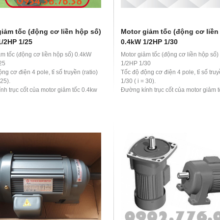
iảm tốc (động cơ liền hộp số)
Motor giảm tốc (động cơ liền
1/2HP 1/25
0.4kW 1/2HP 1/30
ảm tốc (động cơ liền hộp số) 0.4kW
Motor giảm tốc (động cơ liền hộp số
25
1/2HP 1/30
ng cơ điện 4 pole, tỉ số truyền (ratio)
Tốc độ động cơ điện 4 pole, tỉ số truy
 25).
1/30 ( i = 30).
nh trục cốt của motor giảm tốc 0.4kw
Đường kính trục cốt của motor giảm 
25 là 28 mm
1/2hp 1/30 là 28 mm