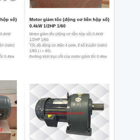
 hộp số)
Motor giảm tốc (động cơ liền hộp số)
0.4kW 1/2HP 1/60
) 0.4kW
Motor giảm tốc (động cơ liền hộp số) 0.4kW
1/2HP 1/60
ền (ratio)
Tốc độ động cơ điện 4 pole, tỉ số truyền (ratio)
1/60 ( i = 60).
tốc 0.4kw
Đường kính trục cốt của motor giảm tốc 0.4kw
1/2hp 1/60 là 28 mm