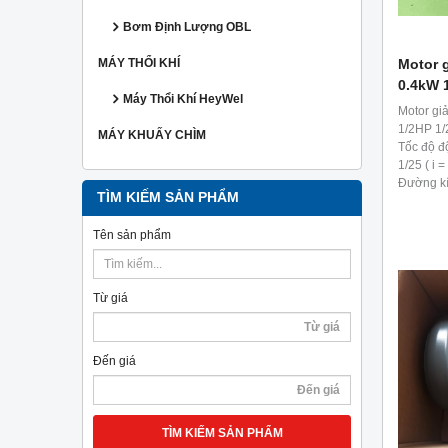
Bơm Định Lượng OBL
Motor g
MÁY THỔI KHÍ
0.4kW 
Máy Thổi Khí HeyWel
Motor gi
1/2HP 1/
MÁY KHUẤY CHÌM
Tốc độ độ
1/25 ( i =
Đường kí
TÌM KIẾM SẢN PHẨM
1/2hp 1/
Tên sản phẩm
Từ giá
Đến giá
TÌM KIẾM SẢN PHẨM