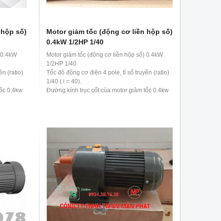
 hộp số)
Motor giảm tốc (động cơ liền hộp số)
0.4kW 1/2HP 1/40
) 0.4kW
Motor giảm tốc (động cơ liền hộp số) 0.4kW
1/2HP 1/40
ền (ratio)
Tốc độ động cơ điện 4 pole, tỉ số truyền (ratio)
1/40 ( i = 40).
tốc 0.4kw
Đường kính trục cốt của motor giảm tốc 0.4kw
1/2hp 1/40 là 28 mm