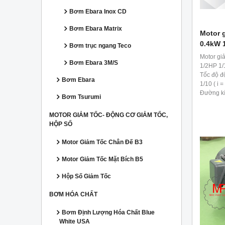
Bơm Ebara Inox CD
Bơm Ebara Matrix
Motor g
0.4kW 
Bơm trục ngang Teco
Motor gi
Bơm Ebara 3M/S
1/2HP 1/
Tốc độ độ
Bơm Ebara
1/10 ( i =
Đường kí
Bơm Tsurumi
1/2hp 1/
MOTOR GIẢM TỐC- ĐỘNG CƠ GIẢM TỐC,
HỘP SỐ
Motor Giảm Tốc Chân Đế B3
Motor Giảm Tốc Mặt Bích B5
Hộp Số Giảm Tốc
BƠM HÓA CHẤT
Bơm Định Lượng Hóa Chất Blue
White USA