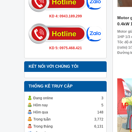
KD 4: 0943.189.299
Motor g
0.4kW 
Motor gi
1HP 1/3 
Tốc độ độ
(ratio) 1/3
KD 5: 0975.468.421
Đường kí
0.4kw 1/
KẾT NỐI VỚI CHÚNG TÔI
THỐNG KÊ TRUY CẬP
Đang online
3
Hôm nay
5
Hôm qua
148
Trong tuần
3,772
Trong tháng
6,131