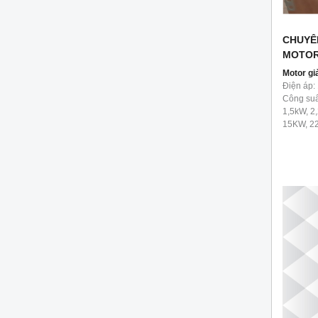
CHUYÊ
MOTOR
Motor gi
Điện áp:
Công suấ
1,5kW, 2
15KW, 2
Tỷ lệ bán
30, 40, 5
50.000