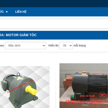
TỨC
LIÊN HỆ
ÓA:
MOTOR GIẢM TÔC
heo
Hiển thị
mỗi trang