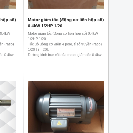
 hộp số)
Motor giảm tốc (động cơ liền hộp số)
0.4kW 1/2HP 1/20
) 0.4kW
Motor giảm tốc (động cơ liền hộp số) 0.4kW
1/2HP 1/20
ền (ratio)
Tốc độ động cơ điện 4 pole, tỉ số truyền (ratio)
1/20 ( i = 20).
tốc 0.4kw
Đường kính trục cốt của motor giảm tốc 0.4kw
1/2hp 1/20 là 28 mm