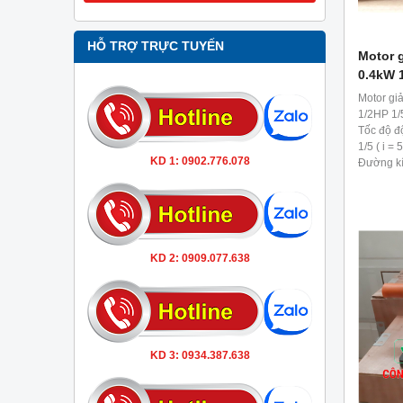
HỖ TRỢ TRỰC TUYẾN
Motor g
0.4kW 
Motor gi
1/2HP 1/
Tốc độ độ
1/5 ( i = 5
KD 1: 0902.776.078
Đường kí
1/2hp 1/
KD 2: 0909.077.638
KD 3: 0934.387.638