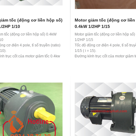
iảm tốc (động cơ liền hộp số)
Motor giảm tốc (động cơ liền
1/2HP 1/10
0.4kW 1/2HP 1/15
ảm tốc (động cơ liền hộp số) 0.4kW
Motor giảm tốc (động cơ liền hộp số
10
1/2HP 1/15
ng cơ điện 4 pole, tỉ số truyền (ratio)
Tốc độ động cơ điện 4 pole, tỉ số truy
 10).
1/15 ( i = 15).
nh trục cốt của motor giảm tốc 0.4kw
Đường kính trục cốt của motor giảm 
10 là 22 mm
1/2hp 1/15 là 28 mm