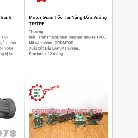
 phanh
Motor Giảm Tốc Tải Nặng Đầu Vuông
TR/TRF
Thương
 TỪ-
hiệu:
Transmax/Dolin/Tongrun/Tunglee/TPG…
gắn thêm
Mã sản phẩm:
GRDMTOR
ôi motor
Xuất xứ: Đài Loan/
Malaysia/…
ng bị lực
Bảo hành:
12 tháng
sau khi
Giao hàng trong ngày, thanh toán sau khi
trong các
giao hàng.
ần độ
Vận chuyển nhanh trong vòng 24h
Hotline : 0943.189.299