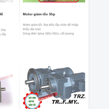
đế
Motor giảm tốc 3hp
Motor giảm tốc 3hp kiểu lắp chân đế nhập
khẩu đài loan
w 2hp
Dòng điện 3pha 380v 50hz, cốt dương
u lắp
, 1/10,
nặng 30kg