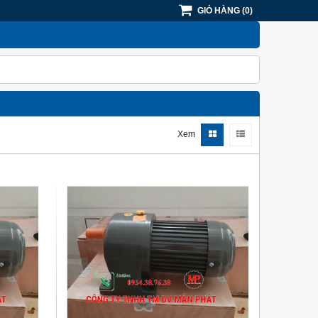
GIỎ HÀNG
(
0
)
Xem