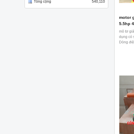
Tổng cộng
540,110
motor 
5.5hp 
mô tơ gi
dụng có 
Dòng điệ