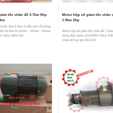
giảm tốc chân đế 3.7kw 5hp
Motor hộp số giảm tốc chân 
4kw
1.5kw 2hp
ảm tốc 5hp 5.5hp có đầu phi cốt thông
sẵn tại kho từ 40mm – 50mm – 60mm.
Motor hộp số giảm tốc chân đế 1.5k
n: 3pha 380v 50z.
dòng điện 3pha 220v/380v 50hz, Kiể
chân đế hay gọi tắt là B3
Có tỉ số truyền thông dụng: 1/3, 1/5
1/15, 1/20, 1/25, 1/30
Phi cốt dương đầu ra 32mm. cân 
chưa bao gồm bao bì