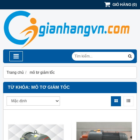
GIỎ HÀNG
(
0
)
Trang chủ
mô tơ giảm tốc
TỪ KHÓA:
MÔ TƠ GIẢM TỐC