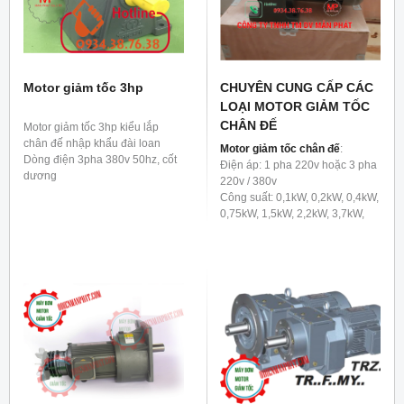
Motor giảm tốc 3hp
CHUYÊN CUNG CẤP CÁC
LOẠI MOTOR GIẢM TỐC
CHÂN ĐẾ
Motor giảm tốc 3hp kiểu lắp
chân đế nhập khẩu đài loan
Motor giảm tốc chân đế
:
Dòng điện 3pha 380v 50hz, cốt
Điện áp: 1 pha 220v hoặc 3 pha
dương
220v / 380v
Công suất: 0,1kW, 0,2kW, 0,4kW,
0,75kW, 1,5kW, 2,2kW, 3,7kW,
5,5kW, 7,5kW, 11KW, 15KW,
22kw…..
Tỷ lệ bánh răng (RATIO): 3, 5,
10, 15, 20, 25, 30, 40, 50, 60, 80,
100, 120, 150, 180, 200 đến
50.000