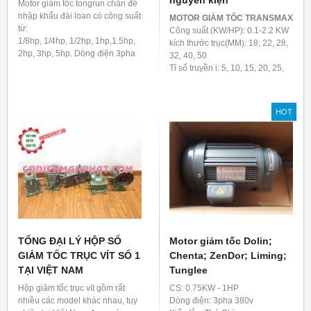
nguyên kiện
Motor giảm tốc tongrun chân đế
nhập khẩu đài loan có công suất
MOTOR GIẢM TỐC TRANSMAX
từ:
Công suất (KW/HP): 0.1-2.2 KW
1/8hp, 1/4hp, 1/2hp, 1hp,1.5hp,
kích thước trục(MM): 18, 22, 28,
2hp, 3hp, 5hp. Dòng điện 3pha
32, 40, 50
380v/50hz
Tỉ số truyền i: 5, 10, 15, 20, 25,
Tỉ số truyền: tối thiếu là i:3, tối đa
30, 40, 50, 60, 80, 100, 120, 160,
phụ thuộc vào yêu cầu của
200
khách hàng khi đặt mua motor
Kiểu lắp đặt của
motor giảm
HOT
giảm tốc
tốc
: Chân đế / B3 (L), Mặt bích
(F) / B5
Theo tiêu chuẩn thiết kế Nhật
Bản
TỔNG ĐẠI LÝ HỘP SỐ
Motor giảm tốc Dolin;
GIẢM TỐC TRỤC VÍT SỐ 1
Chenta; ZenDor; Liming;
TẠI VIỆT NAM
Tunglee
Hộp giảm tốc trục vít gồm rất
CS: 0.75KW - 1HP
nhiều các model khác nhau, tuy
Dòng điện: 3pha 380v