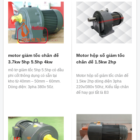
motor giảm tốc chân đế
Motor hộp số giảm tốc
3.7kw 5hp 5.5hp 4kw
chân đế 1.5kw 2hp
mô tơ giảm tốc 5hp 5.5hp có đầu
phi cốt thông dụng có sẵn tại
Motor hộp số giảm tốc chân đế
kho từ 40mm – 50mm – 60mm.
1.5kw 2hp dòng điện 3pha
Dòng điện: 3pha 380v 50z.
220v/380v 50hz, Kiểu lắp chân
đế hay gọi tắt là B3
Có tỉ số truyền thông dụng:
1/3, 1/5, 1/10, 1/15, 1/20,
1/25, 1/30
Phi cốt dương đầu ra 32mm.
cân nặng 30kg chưa bao
gồm bao bì