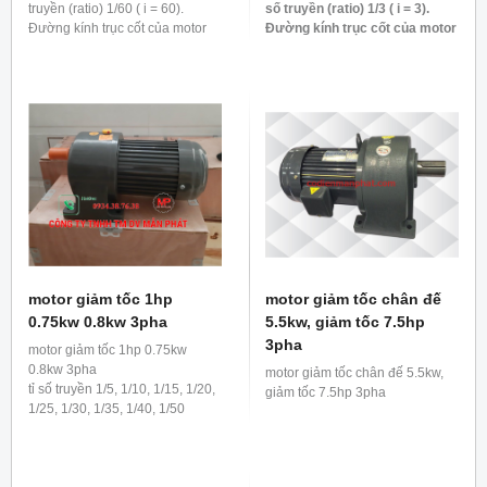
truyền (ratio) 1/60 ( i = 60).
số truyền (ratio) 1/3 ( i = 3).
Đường kính trục cốt của motor
Đường kính trục cốt của motor
giảm tốc 0.4kw 1/2hp 1/60 là 28
giảm tốc 0.4kw 1/2hp 1/3 là 22
mm
mm
motor giảm tốc 1hp
motor giảm tốc chân đế
0.75kw 0.8kw 3pha
5.5kw, giảm tốc 7.5hp
3pha
motor giảm tốc 1hp 0.75kw
0.8kw 3pha
motor giảm tốc chân đế 5.5kw,
tỉ số truyền 1/5, 1/10, 1/15, 1/20,
giảm tốc 7.5hp 3pha
1/25, 1/30, 1/35, 1/40, 1/50