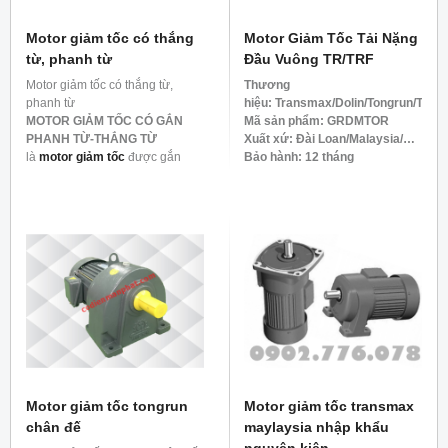
Motor giảm tốc có thắng
Motor Giảm Tốc Tải Nặng
từ, phanh từ
Đầu Vuông TR/TRF
Motor giảm tốc có thắng từ,
Thương
phanh từ
hiệu:
Transmax/Dolin/Tongrun/Tung
MOTOR GIẢM TỐC CÓ GẮN
Mã sản phẩm:
GRDMTOR
PHANH TỪ-THẮNG TỪ
Xuất xứ: Đài Loan/
Malaysia/…
là
motor giảm tốc
được gắn
Bảo hành:
12 tháng
thêm phần Phanh (thắng từ) ở
Giao hàng trong ngày, thanh
phía sau đuôi motor giúp motor
toán sau khi giao hàng.
có thể dừng lại tức thì không bị
Vận chuyển nhanh trong vòng
lực quán tính của motor hoạt
24h
động thêm sau khi ngắt dòng
Hotline : 0943.189.299
điện, nên được ứng dụng trong
các loại băng tải và sản xuất
hàng hóa cần độ chính xác cao.
Motor giảm tốc tongrun
Motor giảm tốc transmax
chân đế
maylaysia nhập khẩu