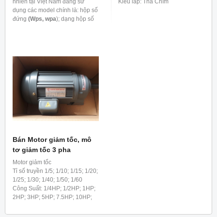
nhiên tại Việt Nam đang sử
Kiểu lắp: Thả Chìm
dụng các model chính là: hộp số
đứng
(Wps, wpa
); dạng hộp số
úp (nằm)
( wpo, wpx
); dạng hộp
số có mặt loa/mặt bích: ( wpds,
wpda, wpdo, wpdx) và còn nhiều
model khác. Hộp giảm tốc các
hãng của Đài Loan sẽ có model
khác là
: HW, LW, VW, UW, HMW,
LMW, UMW, VMW
…….. Phù hợp
lắp với motor công suất từ
0.18kw đến 15kW.
Bán Motor giảm tốc, mô
tơ giảm tốc 3 pha
Motor giảm tốc
Tỉ số truyền 1/5; 1/10; 1/15; 1/20;
1/25; 1/30; 1/40; 1/50; 1/60
Công Suất: 1/4HP; 1/2HP; 1HP;
2HP; 3HP; 5HP; 7.5HP; 10HP;
15HP