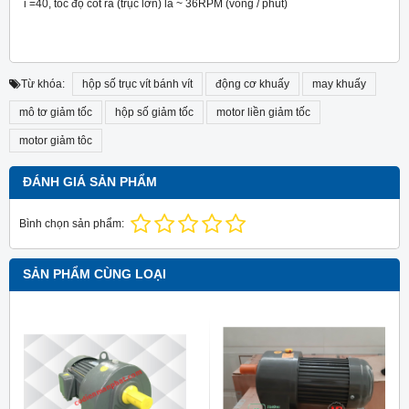
i =40, tốc độ cốt ra (trục lớn) là ~ 36RPM (vòng / phút)
Từ khóa:
hộp số trục vít bánh vít
động cơ khuấy
may khuấy
mô tơ giảm tốc
hộp số giảm tốc
motor liền giảm tốc
motor giảm tôc
ĐÁNH GIÁ SẢN PHẨM
Bình chọn sản phẩm:
SẢN PHẨM CÙNG LOẠI