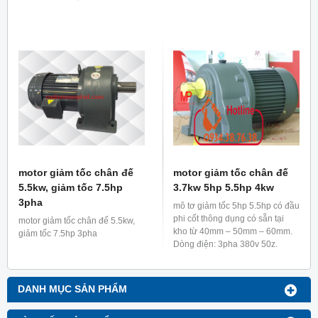
giảm tốc 0.4kw 1/2hp 1/3 là 22
mm
motor giảm tốc chân đế
motor giảm tốc chân đế
5.5kw, giảm tốc 7.5hp
3.7kw 5hp 5.5hp 4kw
3pha
mô tơ giảm tốc 5hp 5.5hp có đầu
phi cốt thông dụng có sẵn tại
motor giảm tốc chân đế 5.5kw,
kho từ 40mm – 50mm – 60mm.
giảm tốc 7.5hp 3pha
Dòng điện: 3pha 380v 50z.
DANH MỤC SẢN PHẨM