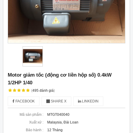
Motor giảm tốc (động cơ liền hộp số) 0.4kW
1/2HP 1/40
(
495
đánh giá
)
FACEBOOK
SHARE X
LINKEDIN
Mã sản phẩm :
MTGT040040
Xuất xứ :
Malaysia, Đài Loan
Bảo hành :
12 Tháng