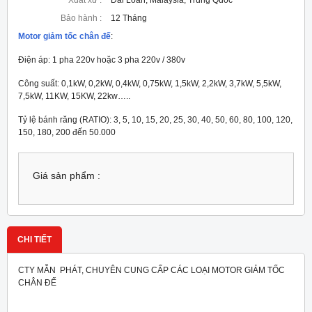
Xuất xứ :
Đài Loan, Malaysia, Trung Quốc
Bảo hành :
12 Tháng
Motor giảm tốc chân đế
:
Điện áp: 1 pha 220v hoặc 3 pha 220v / 380v
Công suất: 0,1kW, 0,2kW, 0,4kW, 0,75kW, 1,5kW, 2,2kW, 3,7kW, 5,5kW,
7,5kW, 11KW, 15KW, 22kw…..
Tỷ lệ bánh răng (RATIO): 3, 5, 10, 15, 20, 25, 30, 40, 50, 60, 80, 100, 120,
150, 180, 200 đến 50.000
Giá sản phẩm :
CHI TIẾT
CTY MẪN PHÁT, CHUYÊN CUNG CẤP CÁC LOẠI MOTOR GIẢM TỐC
CHÂN ĐẾ