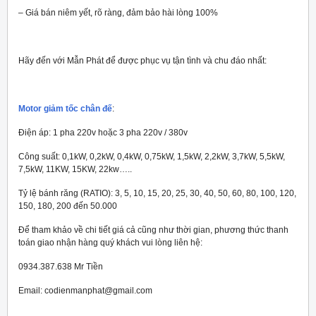
– Giá bán niêm yết, rõ ràng, đảm bảo hài lòng 100%
Hãy đến với Mẫn Phát để được phục vụ tận tình và chu đáo nhất:
Motor giảm tốc chân đế
:
Điện áp: 1 pha 220v hoặc 3 pha 220v / 380v
Công suất: 0,1kW, 0,2kW, 0,4kW, 0,75kW, 1,5kW, 2,2kW, 3,7kW, 5,5kW,
7,5kW, 11KW, 15KW, 22kw…..
Tỷ lệ bánh răng (RATIO): 3, 5, 10, 15, 20, 25, 30, 40, 50, 60, 80, 100, 120,
150, 180, 200 đến 50.000
Để tham khảo về chi tiết giá cả cũng như thời gian, phương thức thanh
toán giao nhận hàng quý khách vui lòng liên hệ:
0934.387.638 Mr Tiền
Email: codienmanphat@gmail.com