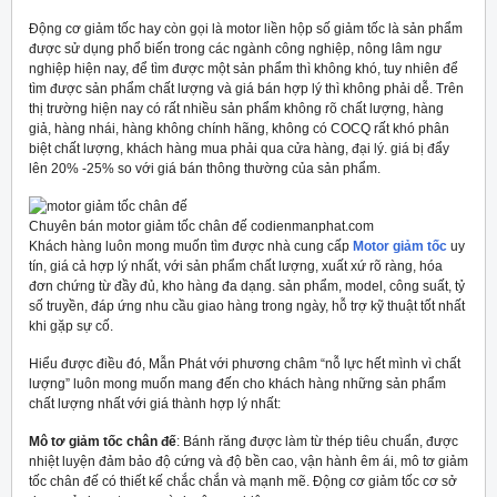
Động cơ giảm tốc hay còn gọi là motor liền hộp số giảm tốc là sản phẩm
được sử dụng phổ biến trong các ngành công nghiệp, nông lâm ngư
nghiệp hiện nay, để tìm được một sản phẩm thì không khó, tuy nhiên để
tìm được sản phẩm chất lượng và giá bán hợp lý thì không phải dễ. Trên
thị trường hiện nay có rất nhiều sản phẩm không rõ chất lượng, hàng
giả, hàng nhái, hàng không chính hãng, không có COCQ rất khó phân
biệt chất lượng, khách hàng mua phải qua cửa hàng, đại lý. giá bị đẩy
lên 20% -25% so với giá bán thông thường của sản phẩm.
Chuyên bán motor giảm tốc chân đế codienmanphat.com
Khách hàng luôn mong muốn tìm được nhà cung cấp
Motor giảm tốc
uy
tín, giá cả hợp lý nhất, với sản phẩm chất lượng, xuất xứ rõ ràng, hóa
đơn chứng từ đầy đủ, kho hàng đa dạng. sản phẩm, model, công suất, tỷ
số truyền, đáp ứng nhu cầu giao hàng trong ngày, hỗ trợ kỹ thuật tốt nhất
khi gặp sự cố.
Hiểu được điều đó, Mẫn Phát với phương châm “nỗ lực hết mình vì chất
lượng” luôn mong muốn mang đến cho khách hàng những sản phẩm
chất lượng nhất với giá thành hợp lý nhất:
Mô tơ giảm tốc chân đế
: Bánh răng được làm từ thép tiêu chuẩn, được
nhiệt luyện đảm bảo độ cứng và độ bền cao, vận hành êm ái, mô tơ giảm
tốc chân đế có thiết kế chắc chắn và mạnh mẽ. Động cơ giảm tốc cơ sở