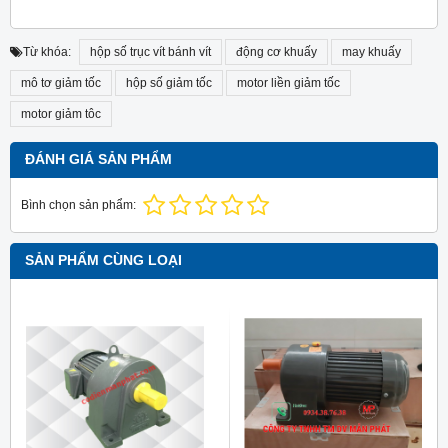
Từ khóa:
hộp số trục vít bánh vít
động cơ khuấy
may khuấy
mô tơ giảm tốc
hộp số giảm tốc
motor liền giảm tốc
motor giảm tôc
ĐÁNH GIÁ SẢN PHẨM
Bình chọn sản phẩm:
SẢN PHẨM CÙNG LOẠI