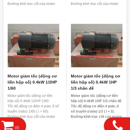
Đường kính trục cốt của motor
Đường kính trục cốt của motor
giảm tốc 0.4kw 1/2hp 1/5 là 22
giảm tốc 0.4kw 1/2hp 1/50 là 28
mm
mm
Motor giảm tốc (động cơ
Motor giảm tốc (động cơ
liền hộp số) 0.4kW 1/2HP
liền hộp số) 0.4kW 1HP
1/60
1/3 chân đế
Motor giảm tốc (động cơ liền
Motor giảm tốc (động cơ liền
hộp số) 0.4kW 1/2HP 1/60
hộp số) 0.4kW 1HP 1/3 chân đế
Tốc độ động cơ điện 4 pole, tỉ số
Tốc độ động cơ điện 4 pole, tỉ
truyền (ratio) 1/60 ( i = 60).
số truyền (ratio) 1/3 ( i = 3).
Đường kính trục cốt của motor
Đường kính trục cốt của motor
giảm tốc 0.4kw 1/2hp 1/60 là 28
giảm tốc 0.4kw 1/2hp 1/3 là 22
mm
mm
(
0
)